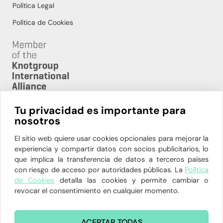
Política Legal
Política de Cookies
Tu privacidad es importante para
nosotros
HORARIO:
L-V 08:00h – 20:00h
El sitio web quiere usar cookies opcionales para mejorar la
experiencia y compartir datos con socios publicitarios, lo
91 564 94 81 – 629 904 862
que implica la transferencia de datos a terceros países
con riesgo de acceso por autoridades públicas. La
Política
P.º de La Habana, 12, 28036 Madrid
de Cookies
detalla las cookies y permite cambiar o
administracion@clinicadelahoz.com
revocar el consentimiento en cualquier momento.
ACEPTAR TODAS