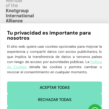
Tu privacidad es importante para
nosotros
HORARIO:
L-V 08:00h – 20:00h
El sitio web quiere usar cookies opcionales para mejorar la
experiencia y compartir datos con socios publicitarios, lo
91 564 94 81 – 629 904 862
que implica la transferencia de datos a terceros países
con riesgo de acceso por autoridades públicas. La
Política
P.º de La Habana, 12, 28036 Madrid
de Cookies
detalla las cookies y permite cambiar o
administracion@clinicadelahoz.com
revocar el consentimiento en cualquier momento.
ACEPTAR TODAS
RECHAZAR TODAS
©Copyright Inspiria. Todos los derechos reservados.