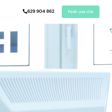
629 904 862
Pedir una cita