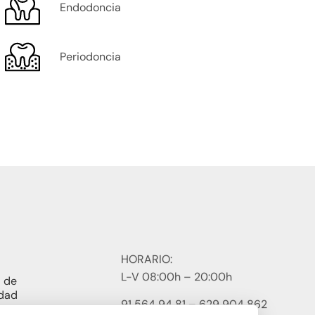
Endodoncia
Periodoncia
HORARIO:
L-V 08:00h – 20:00h
a de
idad
91 564 94 81 – 629 904 862