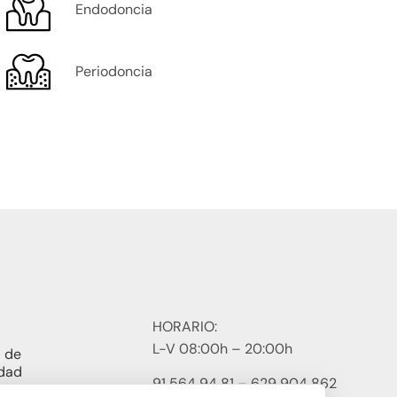
Endodoncia
Periodoncia
HORARIO:
L-V 08:00h – 20:00h
a de
idad
91 564 94 81 – 629 904 862