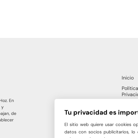
Inicio
Polític
Privac
Hoz. En
Polític
 y
Tu privacidad es impor
bajan, de
Polític
ablecer
Cookie
El sitio web quiere usar cookies o
datos con socios publicitarios, lo