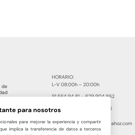
HORARIO:
L-V 08:00h – 20:00h
a de
idad
91 564 94 81 – 629 904 862
a Legal
P.º de La Habana, 12, 28036
tante para nosotros
a de
Madrid
s
pcionales para mejorar la experiencia y compartir
administracion@clinicadelahoz.com
 que implica la transferencia de datos a terceros