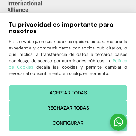
Tu privacidad es importante para
nosotros
HORARIO:
L-V 08:00h – 20:00h
El sitio web quiere usar cookies opcionales para mejorar la
experiencia y compartir datos con socios publicitarios, lo
91 564 94 81 – 629 904 862
que implica la transferencia de datos a terceros países
con riesgo de acceso por autoridades públicas. La
Política
P.º de La Habana, 12, 28036 Madrid
de Cookies
detalla las cookies y permite cambiar o
administracion@clinicadelahoz.com
revocar el consentimiento en cualquier momento.
ACEPTAR TODAS
RECHAZAR TODAS
©Copyright Inspiria. Todos los derechos reservados.
CONFIGURAR